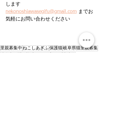
します
nekonoshiawasegifu@gmail.com
 までお
気軽にお問い合わせください
里親募集中
ねこしあぎふ
保護猫
岐阜県猫里親募集
岐阜市保護猫
野良猫から家猫へ
譲渡会
ねこ好きさんと繋がりたい
岐阜ねこ
猫を守りたい
ねこのいる生活
岐阜ねこを救う会
卒業
すべて表示
最新記事