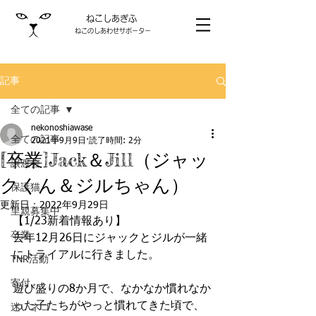
ねこしあぎふ
ねこのしあわせサポーター
記事
全ての記事
nekonoshiawase
全ての記事
2021年9月9日
読了時間: 2分
[卒業]Jack＆Jill（ジャッ
譲渡会
クくん＆ジルちゃん）
保護猫
更新日：
2022年9月29日
里親募集中
【1/23新着情報あり】
卒業
去年12月26日にジャックとジルが一緒
にトライアルに行きました。
TNR活動
寄付
遊び盛りの8か月で、なかなか慣れなか
った子たちがやっと慣れてきた頃で、
迷いネコ