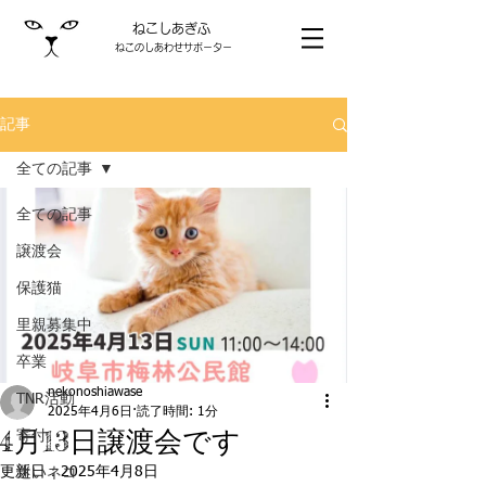
ねこしあぎふ
ねこのしあわせサポーター
記事
全ての記事
全ての記事
譲渡会
保護猫
里親募集中
卒業
nekonoshiawase
TNR活動
2025年4月6日
読了時間: 1分
4月13日譲渡会です
寄付
更新日：
2025年4月8日
迷いネコ