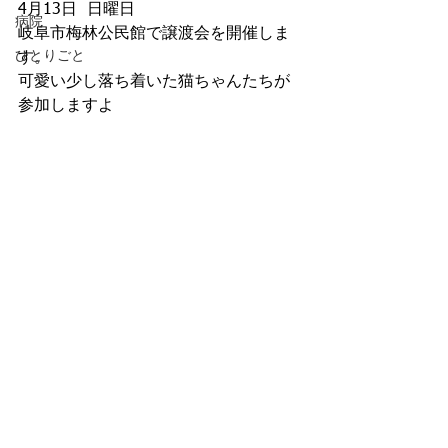
4月13日  日曜日
病院
岐阜市梅林公民館で譲渡会を開催しま
ひとりごと
す。
可愛い少し落ち着いた猫ちゃんたちが
参加しますよ