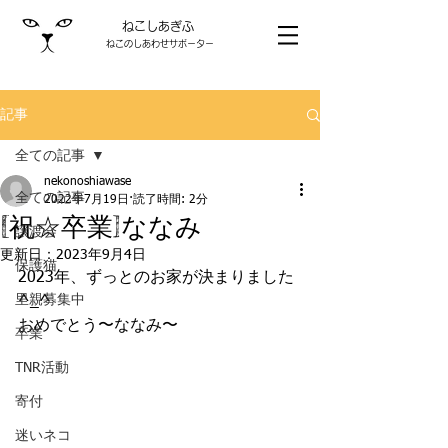
ねこしあぎふ
ねこのしあわせサポーター
記事
全ての記事
nekonoshiawase
全ての記事
2022年7月19日
読了時間: 2分
[祝☆卒業]ななみ
譲渡会
更新日：
2023年9月4日
保護猫
2023年、ずっとのお家が決まりました
里親募集中
^_^
おめでとう〜ななみ〜
卒業
TNR活動
寄付
迷いネコ