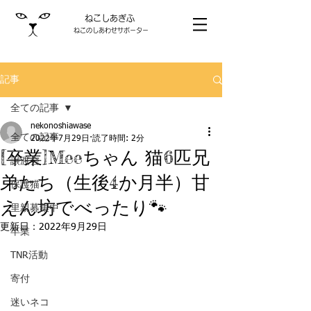
ねこしあぎふ
ねこのしあわせサポーター
記事
全ての記事
nekonoshiawase
全ての記事
2022年7月29日
読了時間: 2分
[卒業]Meeちゃん 猫6匹兄
譲渡会
弟たち（生後4か月半）甘
保護猫
えん坊でべったり🐾
里親募集中
更新日：
2022年9月29日
卒業
TNR活動
寄付
迷いネコ