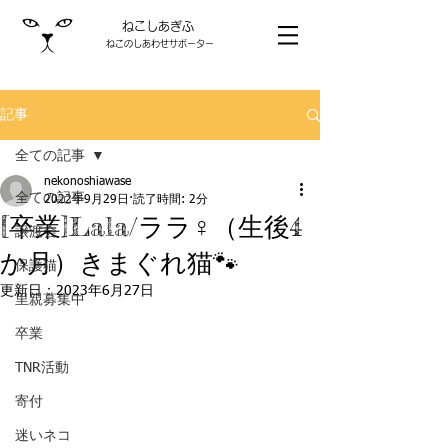
ねこしあぎふ
ねこのしあわせサポーター
記事
全ての記事
nekonoshiawase
全ての記事
2022年9月29日
読了時間: 2分
[卒業]Lala/ララ♀（生後4
譲渡会
か月）きまぐれ猫🐾
保護猫
更新日：
2023年6月27日
里親募集中
卒業
TNR活動
寄付
迷いネコ