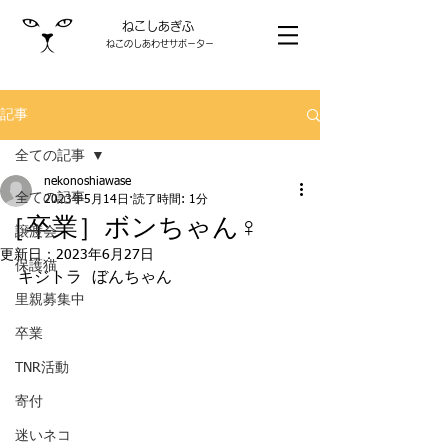
ねこしあぎふ
ねこのしあわせサポーター
記事
全ての記事
nekonoshiawase
全ての記事
2023年5月14日
読了時間: 1分
［卒業］ボンちゃん♀
譲渡会
更新日：
2023年6月27日
保護猫
キジトラ  ぼんちゃん
里親募集中
卒業
TNR活動
寄付
迷いネコ