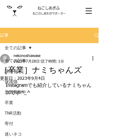
ねこしあぎふ
ねこのしあわせサポーター
記事
全ての記事
nekonoshiawase
全ての記事
2023年7月28日
読了時間: 1分
［卒業］ナミちゃんズ
譲渡会
更新日：
2023年9月4日
保護猫
Instagramでも紹介しているナミちゃん
里親募集中
ズです^_^
卒業
TNR活動
寄付
迷いネコ