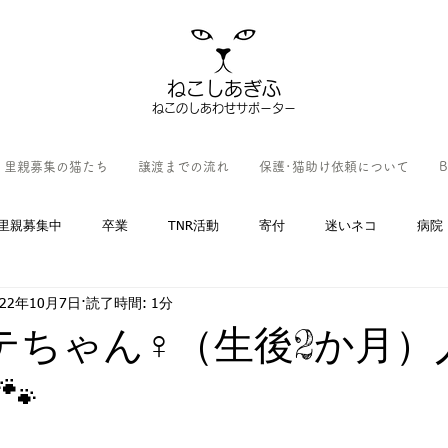
ねこしあぎふ
ねこのしあわせサポーター
里親募集の猫たち
譲渡までの流れ
保護･猫助け依頼について
B
里親募集中
卒業
TNR活動
寄付
迷いネコ
病院
022年10月7日
読了時間: 1分
テテちゃん♀（生後2か月）
🐾