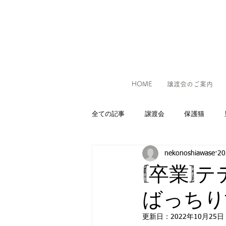
HOME
譲渡会のご案内
全ての記事
譲渡会
保護猫
nekonoshiawase
2
[卒業]
ばっちり
更新日：
2022年10月25日