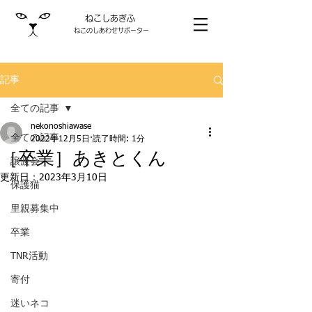
ねこしあぎふ
ねこのしあわせサポーター
記事
全ての記事
nekonoshiawase
全ての記事
2022年12月5日
読了時間: 1分
［卒業］あきとくん
譲渡会
更新日：
2023年3月10日
保護猫
里親募集中
卒業
TNR活動
寄付
迷いネコ