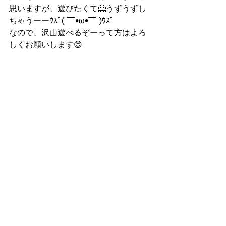
思いますが、遊びたくて🤗うずうずし
ちゃうーーｳｽﾞ( ▔•ω•▔ )ｳｽﾞ
なので、沢山遊べるぞーって方はよろ
しくお願いします😊