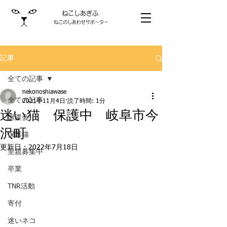
ねこしあぎふ
ねこのしあわせサポーター
記事
全ての記事
nekonoshiawase
全ての記事
2021年11月4日
読了時間: 1分
迷い猫 保護中 岐阜市今
譲渡会
沢町
保護猫
更新日：
2022年7月18日
里親募集中
卒業
TNR活動
寄付
迷いネコ