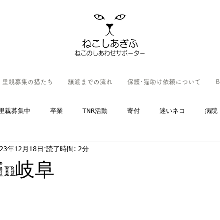
ねこしあぎふ
ねこのしあわせサポーター
里親募集の猫たち
譲渡までの流れ
保護･猫助け依頼について
B
里親募集中
卒業
TNR活動
寄付
迷いネコ
病院
023年12月18日
読了時間: 2分
in岐阜