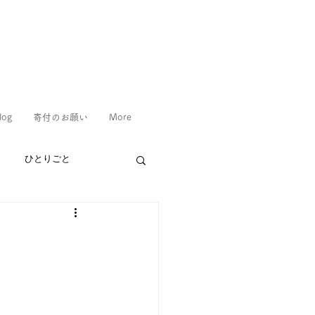
log
寄付のお願い
More
ひとりごと