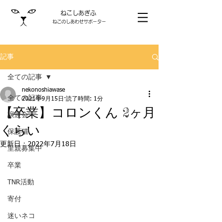
ねこしあぎふ
ねこのしあわせサポーター
記事
全ての記事
nekonoshiawase
全ての記事
2021年9月15日
読了時間: 1分
【卒業】コロンくん 2ヶ月
譲渡会
くらい
保護猫
更新日：
2022年7月18日
里親募集中
卒業
TNR活動
寄付
迷いネコ