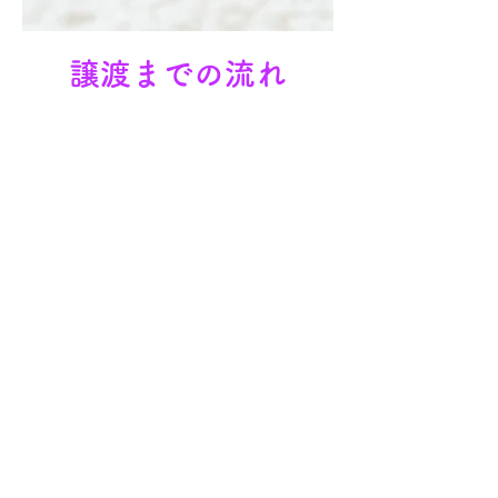
譲渡までの流れ
❶
譲渡会
／
Webサイト
気に入った猫に
​応募する
❷
事前
アンケート
​回答する