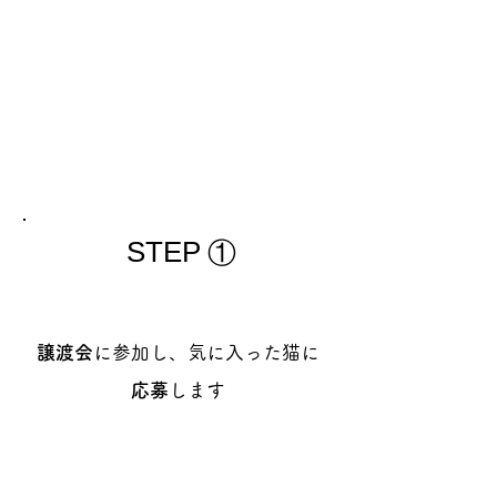
​
正式譲渡
※ 問題がない場合
STEP
​①
譲渡会
に参加し、気に入った猫に
応募
します