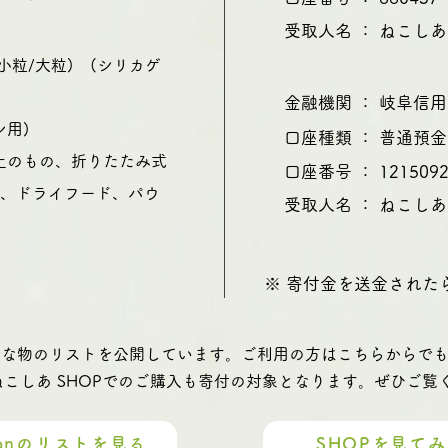
受取人名 ： ねこし
小粒/大粒)
(シリカゲ
​金融機関 ： 岐阜
レ用)
口座種類 ： 普通預金
以上のもの、折りたたみ式
口座番号 ： 121509
系、ドライフード、パウ
受取人名 ： ねこし
※ 寄付金を送金された
て必要な物のリストを公開しています。ご利用の方はこちらからで
ねこしあ SHOPでのご購入も寄付の対象となります。ぜひご覧
zonのリストを見る
SHOPを見て