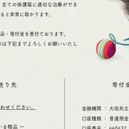
。全ての保護猫に適切な治療ができ
ると非常に助かります。
物品・寄付金を受付ております。
方は下記までよろしくお願いいたし
送り先
寄付
わせください。
​金融機関 ： 大垣
口座種類 ： 普通預金
いる物品 ー
口座番号 ： 660437